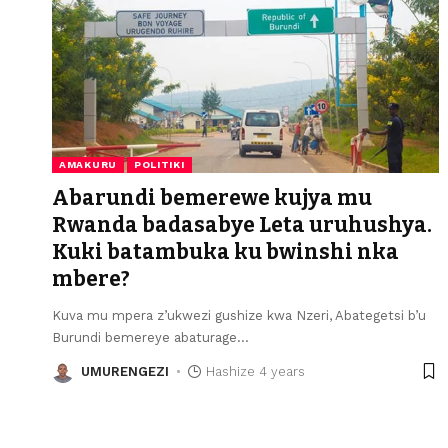
AMAKURU
POLITIKI
Abarundi bemerewe kujya mu
Rwanda badasabye Leta uruhushya.
Kuki batambuka ku bwinshi nka
mbere?
Kuva mu mpera z’ukwezi gushize kwa Nzeri, Abategetsi b’u
Burundi bemereye abaturage
…
UMURENGEZI
Hashize 4 years